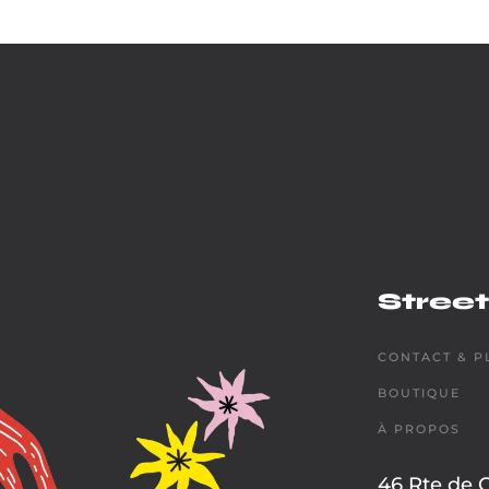
Street
CONTACT & P
BOUTIQUE
À PROPOS
46 Rte de 