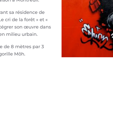
aison à Montreuil.
ant sa résidence de
cri de la forêt » et «
’intégrer son œuvre dans
 en milieu urbain.
le de 8 mètres par 3
gorille Môh.